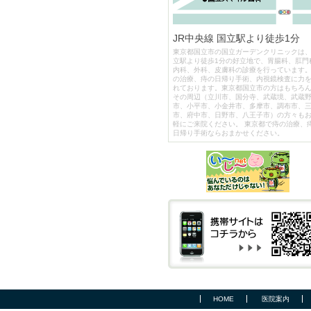
JR中央線 国立駅より徒歩1分
東京都国立市の国立ガーデンクリニックは
立駅より徒歩1分の好立地で、胃腸科、肛門
内科、外科、皮膚科の診療を行っています
の治療、痔の日帰り手術、内視鏡検査に力
れております。東京都国立市の方はもちろ
その周辺（立川市、国分寺、武蔵境、武蔵
市、小平市、小金井市、多摩市、調布市、
市、府中市、日野市、八王子市）の方々も
軽にご来院ください。 東京都で痔の治療、
日帰り手術ならおまかせください。
HOME
医院案内