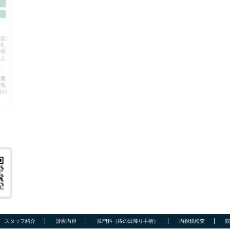
、国
科、
。痔
を入
ん、
野
三鷹
お気
痔の
スタッフ紹介
診療内容
肛門科（痔の日帰り手術）
内視鏡検査