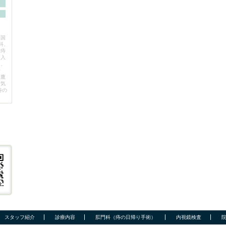
、国
科、
。痔
を入
ん、
野
三鷹
お気
痔の
スタッフ紹介
診療内容
肛門科（痔の日帰り手術）
内視鏡検査