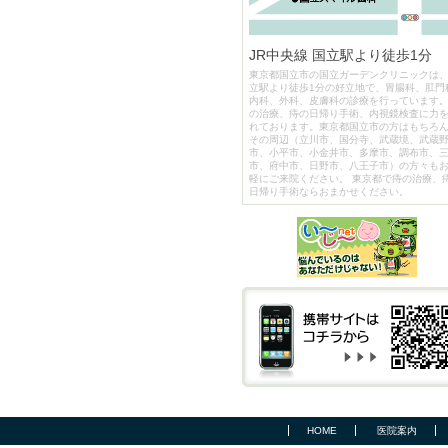
JR中央線 国立駅より徒歩1分
東京都国立市の国立ガーデンクリニックは
立駅より徒歩1分の好立地で、胃腸科、肛門
内科、外科、皮膚科の診療を行っています
の治療、痔の日帰り手術、内視鏡検査に力
れております。東京都国立市の方はもちろ
その周辺（立川市、国分寺、武蔵境、武蔵
市、小平市、小金井市、多摩市、調布市、
市、府中市、日野市、八王子市）の方々も
軽にご来院ください。 東京都で痔の治療、
日帰り手術ならおまかせください。
HOME
医院案内