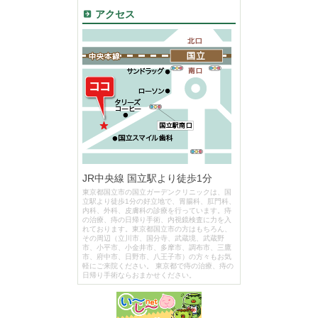
アクセス
JR中央線 国立駅より徒歩1分
東京都国立市の国立ガーデンクリニックは、国
立駅より徒歩1分の好立地で、胃腸科、肛門科、
内科、外科、皮膚科の診療を行っています。痔
の治療、痔の日帰り手術、内視鏡検査に力を入
れております。東京都国立市の方はもちろん、
その周辺（立川市、国分寺、武蔵境、武蔵野
市、小平市、小金井市、多摩市、調布市、三鷹
市、府中市、日野市、八王子市）の方々もお気
軽にご来院ください。 東京都で痔の治療、痔の
日帰り手術ならおまかせください。