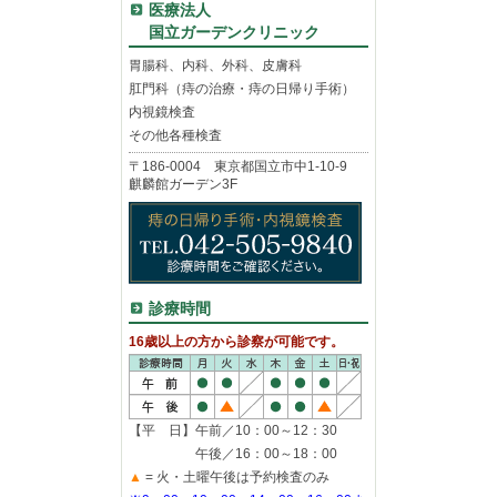
医療法人
国立ガーデンクリニック
胃腸科、内科、外科、皮膚科
肛門科（痔の治療・痔の日帰り手術）
内視鏡検査
その他各種検査
〒186-0004 東京都国立市中1-10-9
麒麟館ガーデン3F
診療時間
16歳以上の方から診察が可能です。
【平 日】午前／10：00～12：30
午後／16：00～18：00
▲
= 火・土曜午後は予約検査のみ