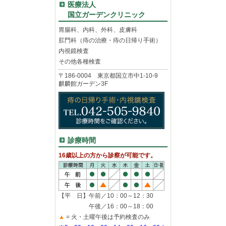
医療法人
国立ガーデンクリニック
胃腸科、内科、外科、皮膚科
肛門科（痔の治療・痔の日帰り手術）
内視鏡検査
その他各種検査
〒186-0004 東京都国立市中1-10-9
麒麟館ガーデン3F
診療時間
16歳以上の方から診察が可能です。
【平 日】午前／10：00～12：30
午後／16：00～18：00
▲
= 火・土曜午後は予約検査のみ