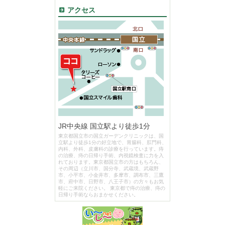
アクセス
JR中央線 国立駅より徒歩1分
東京都国立市の国立ガーデンクリニックは、国
立駅より徒歩1分の好立地で、胃腸科、肛門科、
内科、外科、皮膚科の診療を行っています。痔
の治療、痔の日帰り手術、内視鏡検査に力を入
れております。東京都国立市の方はもちろん、
その周辺（立川市、国分寺、武蔵境、武蔵野
市、小平市、小金井市、多摩市、調布市、三鷹
市、府中市、日野市、八王子市）の方々もお気
軽にご来院ください。 東京都で痔の治療、痔の
日帰り手術ならおまかせください。