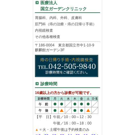
医療法人
国立ガーデンクリニック
胃腸科、内科、外科、皮膚科
肛門科（痔の治療・痔の日帰り手術）
内視鏡検査
その他各種検査
〒186-0004 東京都国立市中1-10-9
麒麟館ガーデン3F
診療時間
16歳以上の方から診察が可能です。
【平 日】午前／10：00～12：30
午後／16：00～18：00
▲
= 火・土曜午後は予約検査のみ