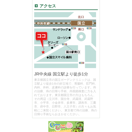
アクセス
JR中央線 国立駅より徒歩1分
東京都国立市の国立ガーデンクリニックは、国
立駅より徒歩1分の好立地で、胃腸科、肛門科、
内科、外科、皮膚科の診療を行っています。痔
の治療、痔の日帰り手術、内視鏡検査に力を入
れております。東京都国立市の方はもちろん、
その周辺（立川市、国分寺、武蔵境、武蔵野
市、小平市、小金井市、多摩市、調布市、三鷹
市、府中市、日野市、八王子市）の方々もお気
軽にご来院ください。 東京都で痔の治療、痔の
日帰り手術ならおまかせください。