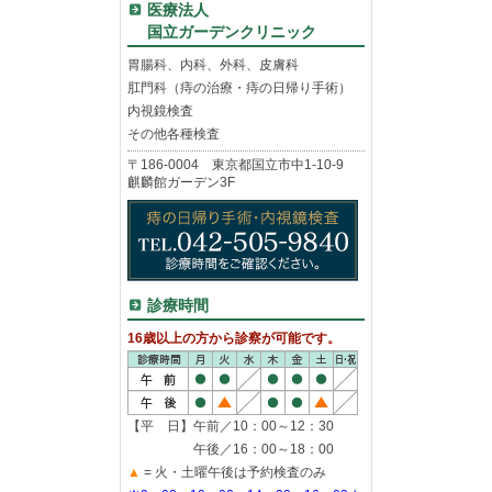
医療法人
国立ガーデンクリニック
胃腸科、内科、外科、皮膚科
肛門科（痔の治療・痔の日帰り手術）
内視鏡検査
その他各種検査
〒186-0004 東京都国立市中1-10-9
麒麟館ガーデン3F
診療時間
16歳以上の方から診察が可能です。
【平 日】午前／10：00～12：30
午後／16：00～18：00
▲
= 火・土曜午後は予約検査のみ