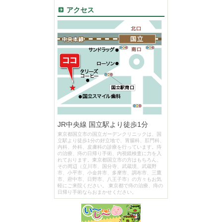
アクセス
JR中央線 国立駅より徒歩1分
東京都国立市の国立ガーデンクリニックは、国
立駅より徒歩1分の好立地で、胃腸科、肛門科、
内科、外科、皮膚科の診療を行っています。痔
の治療、痔の日帰り手術、内視鏡検査に力を入
れております。東京都国立市の方はもちろん、
その周辺（立川市、国分寺、武蔵境、武蔵野
市、小平市、小金井市、多摩市、調布市、三鷹
市、府中市、日野市、八王子市）の方々もお気
軽にご来院ください。 東京都で痔の治療、痔の
日帰り手術ならおまかせください。