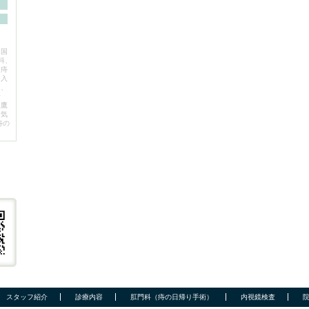
、国
科、
。痔
を入
ん、
野
三鷹
お気
痔の
スタッフ紹介
診療内容
肛門科（痔の日帰り手術）
内視鏡検査