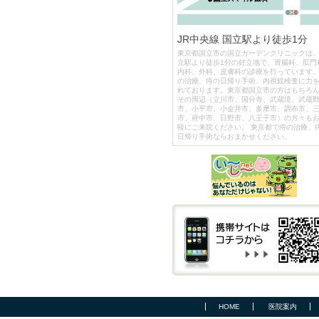
JR中央線 国立駅より徒歩1分
東京都国立市の国立ガーデンクリニックは
立駅より徒歩1分の好立地で、胃腸科、肛門
内科、外科、皮膚科の診療を行っています
の治療、痔の日帰り手術、内視鏡検査に力
れております。東京都国立市の方はもちろ
その周辺（立川市、国分寺、武蔵境、武蔵
市、小平市、小金井市、多摩市、調布市、
市、府中市、日野市、八王子市）の方々も
軽にご来院ください。 東京都で痔の治療、
日帰り手術ならおまかせください。
HOME
医院案内