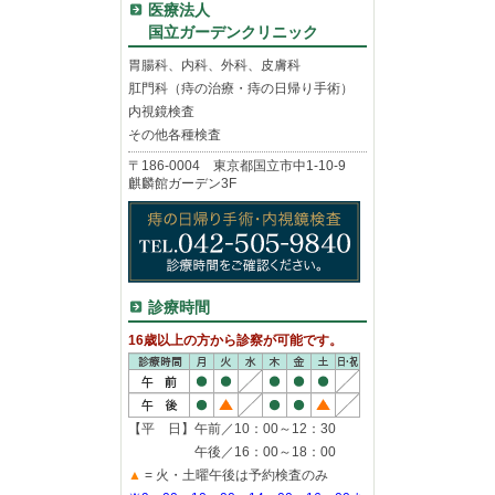
医療法人
国立ガーデンクリニック
胃腸科、内科、外科、皮膚科
肛門科（痔の治療・痔の日帰り手術）
内視鏡検査
その他各種検査
〒186-0004 東京都国立市中1-10-9
麒麟館ガーデン3F
診療時間
16歳以上の方から診察が可能です。
【平 日】午前／10：00～12：30
午後／16：00～18：00
▲
= 火・土曜午後は予約検査のみ