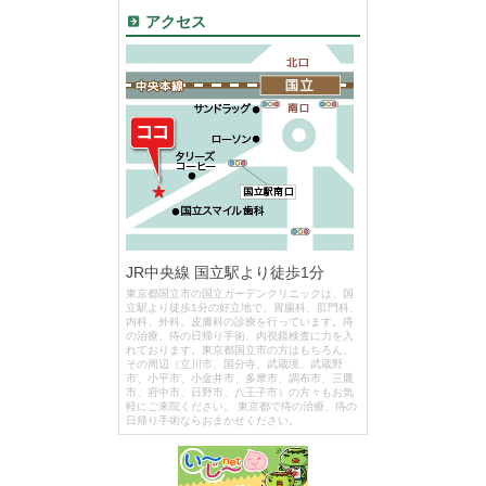
アクセス
JR中央線 国立駅より徒歩1分
東京都国立市の国立ガーデンクリニックは、国
立駅より徒歩1分の好立地で、胃腸科、肛門科、
内科、外科、皮膚科の診療を行っています。痔
の治療、痔の日帰り手術、内視鏡検査に力を入
れております。東京都国立市の方はもちろん、
その周辺（立川市、国分寺、武蔵境、武蔵野
市、小平市、小金井市、多摩市、調布市、三鷹
市、府中市、日野市、八王子市）の方々もお気
軽にご来院ください。 東京都で痔の治療、痔の
日帰り手術ならおまかせください。