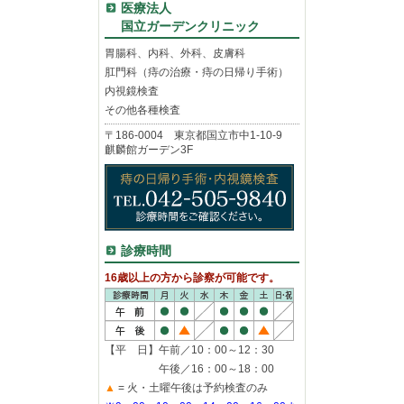
医療法人
国立ガーデンクリニック
胃腸科、内科、外科、皮膚科
肛門科（痔の治療・痔の日帰り手術）
内視鏡検査
その他各種検査
〒186-0004 東京都国立市中1-10-9
麒麟館ガーデン3F
診療時間
16歳以上の方から診察が可能です。
【平 日】午前／10：00～12：30
午後／16：00～18：00
▲
= 火・土曜午後は予約検査のみ