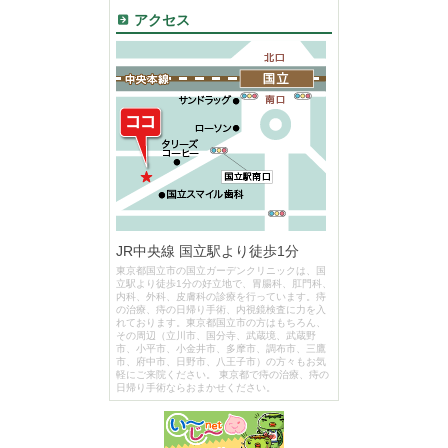
アクセス
JR中央線 国立駅より徒歩1分
東京都国立市の国立ガーデンクリニックは、国
立駅より徒歩1分の好立地で、胃腸科、肛門科、
内科、外科、皮膚科の診療を行っています。痔
の治療、痔の日帰り手術、内視鏡検査に力を入
れております。東京都国立市の方はもちろん、
その周辺（立川市、国分寺、武蔵境、武蔵野
市、小平市、小金井市、多摩市、調布市、三鷹
市、府中市、日野市、八王子市）の方々もお気
軽にご来院ください。 東京都で痔の治療、痔の
日帰り手術ならおまかせください。